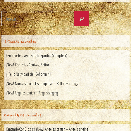
Entradas recientes
Pentecostés: Veni Sancte Spiritus (completa)
¡New! Con estas Cenizas, Señor
¡¡¡Feliz Natividad del Señorrrrr!!!
¡New! Nunca suenan las campanas – Bell never rings
¡New! Ángeles cantan – Angels singing
Comentarios recientes
CantandoConDios
en
¡New! Ángeles cantan – Angels singing