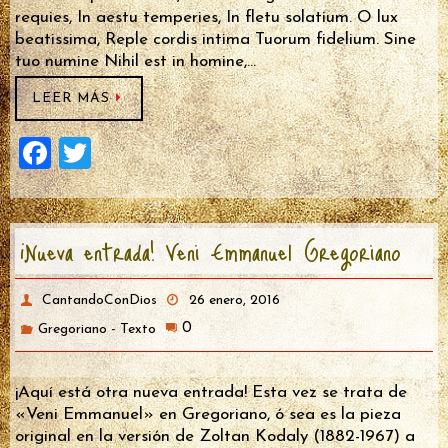
requies, In aestu temperies, In fletu solatium. O lux
beatissima, Reple cordis intima Tuorum fidelium. Sine
tuo numine Nihil est in homine,…
LEER MÁS
F
T
a
wi
ce
tt
¡Nueva entrada! Veni Emmanuel Gregoriano
b
er
o
CantandoConDios
26 enero, 2016
o
0
Gregoriano - Texto
k
¡Aquí está otra nueva entrada! Esta vez se trata de
«Veni Emmanuel» en Gregoriano, ó sea es la pieza
original en la versión de Zoltan Kodaly (1882-1967) a