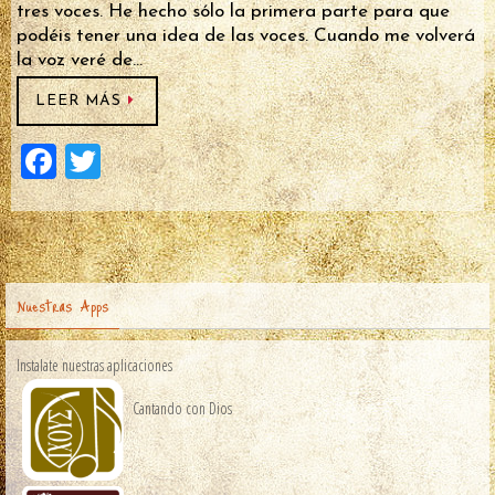
tres voces. He hecho sólo la primera parte para que
podéis tener una idea de las voces. Cuando me volverá
la voz veré de…
LEER MÁS
F
T
a
wi
ce
tt
b
er
o
Nuestras Apps
o
Instalate nuestras aplicaciones
k
Cantando con Dios