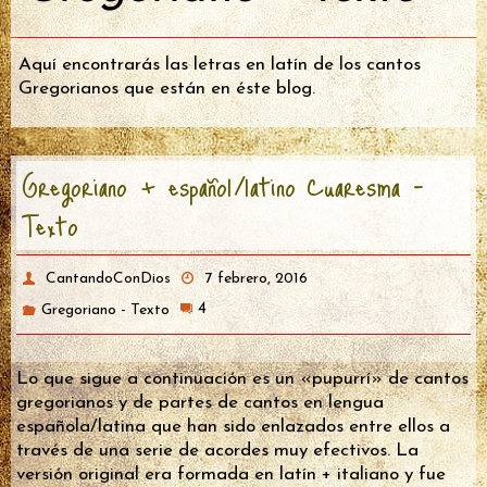
Aquí encontrarás las letras en latín de los cantos
Gregorianos que están en éste blog.
Gregoriano + español/latino Cuaresma –
Texto
CantandoConDios
7 febrero, 2016
4
Gregoriano - Texto
Lo que sigue a continuación es un «pupurrí» de cantos
gregorianos y de partes de cantos en lengua
española/latina que han sido enlazados entre ellos a
través de una serie de acordes muy efectivos. La
versión original era formada en latín + italiano y fue