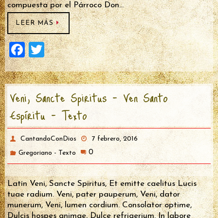
compuesta por el Párroco Don…
LEER MÁS
F
T
a
wi
ce
tt
Veni, Sancte Spiritus – Ven Santo
b
er
Espíritu – Texto
o
o
CantandoConDios
k
7 febrero, 2016
0
Gregoriano - Texto
Latín Veni, Sancte Spiritus, Et emitte caelitus Lucis
tuae radium. Veni, pater pauperum, Veni, dator
munerum, Veni, lumen cordium. Consolator optime,
Dulcis hospes animae, Dulce refrigerium. In labore