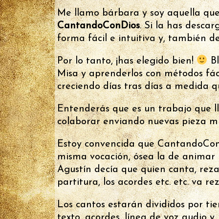
Me llamo bárbara y soy aquella que
CantandoConDios
. Si la has desca
forma fácil e intuitiva y, también 
Por lo tanto, ¡has elegido bien!
Bl
Misa y aprenderlos con métodos fác
creciendo días tras días a medida q
Entenderás que es un trabajo que l
colaborar enviando nuevas pieza mu
Estoy convencida que CantandoConDi
misma vocación, ósea la de animar l
Agustín decía que quien canta, reza 
partitura, los acordes etc. etc. va
Los cantos estarán divididos por ti
texto, acordes, línea de voz audio y