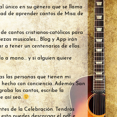
al único en su género que se llama
idad de aprender cantos de Misa de
e cantos cristianos-católicos para
ezas musicales… Blog y App irán
 a tener un centenarios de ellos.
o a mano… y si alguien quiere
s las personas que tienen mi
tá hecho con conciencia. Además San
graba los cantos, escribe la
e así sea.
ntes de la Celebración. Tendrás
o esto puedes descargar el pdf e