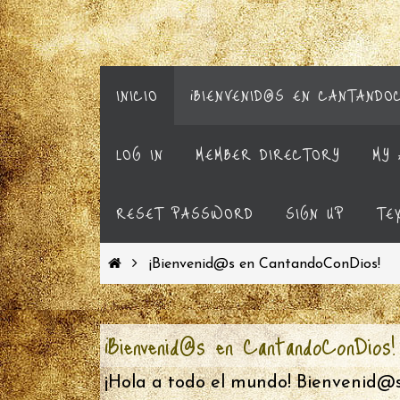
INICIO
¡BIENVENID@S EN CANTANDO
LOG IN
MEMBER DIRECTORY
MY 
RESET PASSWORD
SIGN UP
TE
¡Bienvenid@s en CantandoConDios!
¡Bienvenid@s en CantandoConDios!
¡Hola a todo el mundo! Bienvenid@s