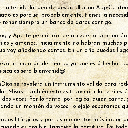
 ha tenido la idea de desarrollar un App-Cantor
rgado es porque, probablemente, tienes la neces
de tener siempre un banco de datos contigo.
og y App te permitirán de acceder a un montón d
iles y amenos. Inicialmente no habrán muchas pi
ue voy añadiendo cantos. En un año puedes llegar
leva un montón de tiempo ya que está hecho tod
sicales será bienvenid@.
os se revelerá un instrumento válido para toda
as Misas. También esto es transmitir la fe si es
dos veces. Por lo tanto, por lógica, quien canta, 
 rezando un montón de veces… ejejeje esperamos qu
empos litúrgicos y por los momentos más importa
, cuando es posible, también la partitura. De tod