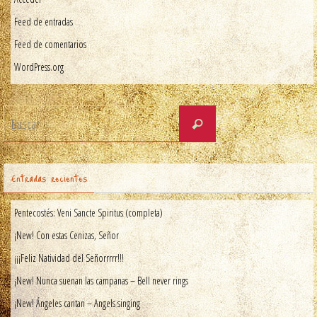
Feed de entradas
Feed de comentarios
WordPress.org
Entradas recientes
Pentecostés: Veni Sancte Spiritus (completa)
¡New! Con estas Cenizas, Señor
¡¡¡Feliz Natividad del Señorrrrr!!!
¡New! Nunca suenan las campanas – Bell never rings
¡New! Ángeles cantan – Angels singing