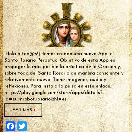
¡Hola a tod@s! ¡Hemos creado una nueva App: el
Santo Rosario Perpetuo! Objetivo de esta App es
propagar lo más posible la práctica de la Oración y,
sobre todo del Santo Rosario de manera consciente y
relativamente nueva. Tiene imágenes, audio y
reflexiones. Para instalarla pulsa en este enlace:
https://play.google.com/store/apps/details?
id=eu.mrobot.rosario&hl=es…
LEER MÁS
F
T