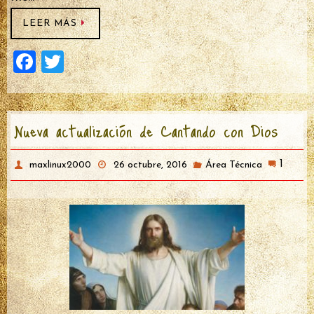
LEER MÁS
F
T
a
wi
ce
tt
Nueva actualización de Cantando con Dios
b
er
o
1
maxlinux2000
26 octubre, 2016
Área Técnica
o
k