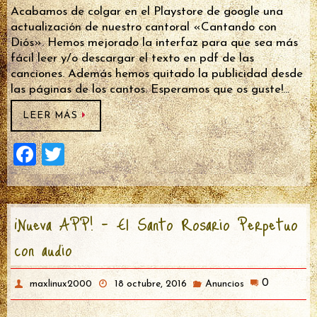
Acabamos de colgar en el Playstore de google una
actualización de nuestro cantoral «Cantando con
Diós». Hemos mejorado la interfaz para que sea más
fácil leer y/o descargar el texto en pdf de las
canciones. Además hemos quitado la publicidad desde
las páginas de los cantos. Esperamos que os guste!…
LEER MÁS
F
T
a
wi
ce
tt
¡Nueva APP! – El Santo Rosario Perpetuo
b
er
con audio
o
o
0
maxlinux2000
k
18 octubre, 2016
Anuncios