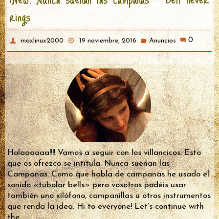
rings
0
maxlinux2000
19 noviembre, 2016
Anuncios
Holaaaaaa!!!! Vamos a seguir con los villancicos. Esto
que os ofrezco se intitula: Nunca suenan las
Campanas. Como que habla de campanas he usado el
sonido «tubolar bells» pero vosotros podéis usar
también uno xilófono, campanillas u otros instrumentos
que renda la idea. Hi to everyone! Let’s continue with
the…