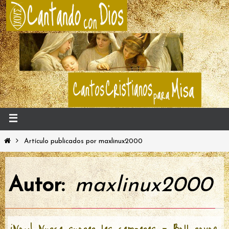
Artículo publicados por maxlinux2000
Autor:
maxlinux2000
¡New! Nunca suenan las campanas – Bell never