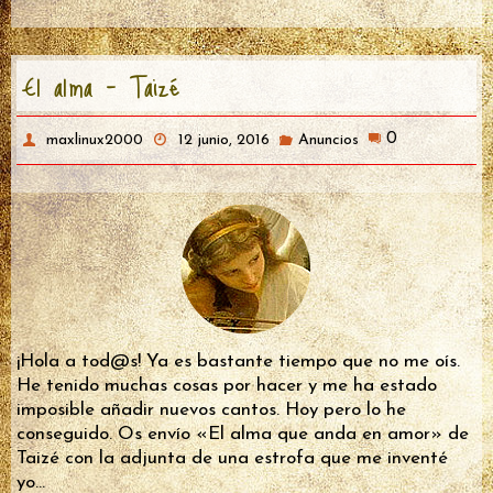
a
wi
ce
tt
El alma – Taizé
b
er
o
0
maxlinux2000
12 junio, 2016
Anuncios
o
k
¡Hola a tod@s! Ya es bastante tiempo que no me oís.
He tenido muchas cosas por hacer y me ha estado
imposible añadir nuevos cantos. Hoy pero lo he
conseguido. Os envío «El alma que anda en amor» de
Taizé con la adjunta de una estrofa que me inventé
yo…