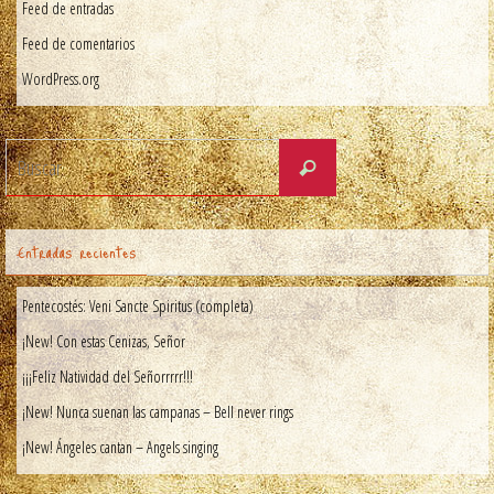
Feed de entradas
Feed de comentarios
WordPress.org
Entradas recientes
Pentecostés: Veni Sancte Spiritus (completa)
¡New! Con estas Cenizas, Señor
¡¡¡Feliz Natividad del Señorrrrr!!!
¡New! Nunca suenan las campanas – Bell never rings
¡New! Ángeles cantan – Angels singing