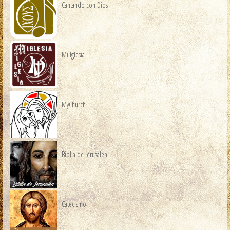
Cantando con Dios
Mi Iglesia
MyChurch
Biblia de Jerusalén
Catecismo