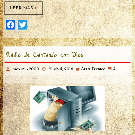
LEER MÁS
F
T
a
wi
ce
tt
Radio de Cantando con Dios
b
er
o
3
maxlinux2000
21 abril, 2016
Área Técnica
o
k