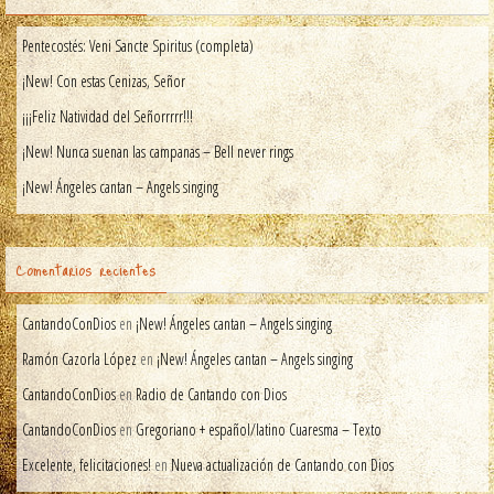
Pentecostés: Veni Sancte Spiritus (completa)
¡New! Con estas Cenizas, Señor
¡¡¡Feliz Natividad del Señorrrrr!!!
¡New! Nunca suenan las campanas – Bell never rings
¡New! Ángeles cantan – Angels singing
Comentarios recientes
CantandoConDios
en
¡New! Ángeles cantan – Angels singing
Ramón Cazorla López
en
¡New! Ángeles cantan – Angels singing
CantandoConDios
en
Radio de Cantando con Dios
CantandoConDios
en
Gregoriano + español/latino Cuaresma – Texto
Excelente, felicitaciones!
en
Nueva actualización de Cantando con Dios