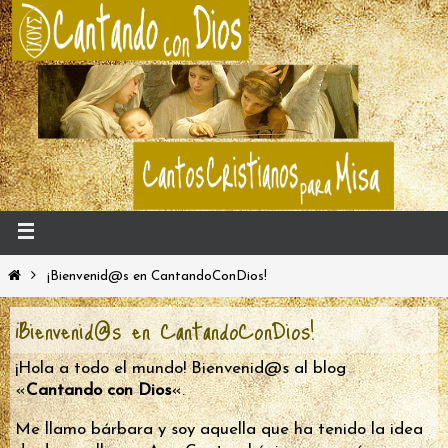
¡Bienvenid@s en CantandoConDios!
¡Bienvenid@s en CantandoConDios!
¡Hola a todo el mundo! Bienvenid@s al blog
«
Cantando con Dios
«.
Me llamo bárbara y soy aquella que ha tenido la idea