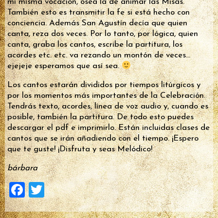
mi misma vocación, ósea la de animar las Misas.
También esto es transmitir la fe si está hecho con
conciencia. Además San Agustín decía que quien
canta, reza dos veces. Por lo tanto, por lógica, quien
canta, graba los cantos, escribe la partitura, los
acordes etc. etc. va rezando un montón de veces…
ejejeje esperamos que así sea.
Los cantos estarán divididos por tiempos litúrgicos y
por los momentos más importantes de la Celebración.
Tendrás texto, acordes, línea de voz audio y, cuando es
posible, también la partitura. De todo esto puedes
descargar el pdf e imprimirlo. Están incluidas clases de
cantos que se irán añadiendo con el tiempo. ¡Espero
que te guste! ¡Disfruta y seas Melódico!
bárbara
F
T
a
wi