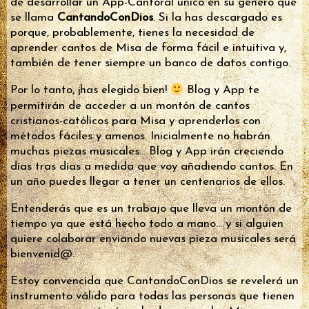
de desarrollar un App-Cantoral único en su género que
se llama
CantandoConDios
. Si la has descargado es
porque, probablemente, tienes la necesidad de
aprender cantos de Misa de forma fácil e intuitiva y,
también de tener siempre un banco de datos contigo.
Por lo tanto, ¡has elegido bien!
Blog y App te
permitirán de acceder a un montón de cantos
cristianos-católicos para Misa y aprenderlos con
métodos fáciles y amenos. Inicialmente no habrán
muchas piezas musicales… Blog y App irán creciendo
días tras días a medida que voy añadiendo cantos. En
un año puedes llegar a tener un centenarios de ellos.
Entenderás que es un trabajo que lleva un montón de
tiempo ya que está hecho todo a mano… y si alguien
quiere colaborar enviando nuevas pieza musicales será
bienvenid@.
Estoy convencida que CantandoConDios se revelerá un
instrumento válido para todas las personas que tienen