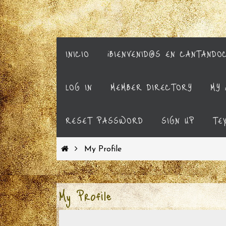
INICIO
¡BIENVENID@S EN CANTANDO
LOG IN
MEMBER DIRECTORY
MY 
RESET PASSWORD
SIGN UP
TE
My Profile
My Profile