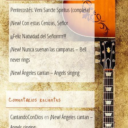
Pentecostés: Veni Sancte Spiritus (completa)
¡New! Con estas Cenizas, Señor
¡¡¡Feliz Natividad del Señorrrrr!!!
¡New! Nunca suenan las campanas – Bell
never rings
¡New! Ángeles cantan – Angels singing
Comentarios recientes
CantandoConDios
en
¡New! Ángeles cantan –
Angels singing