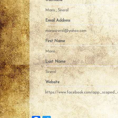
Username
Maris_Sirerol
Email Address
marissirerol@yahoo.com
First Name
Maris
Last Name
Sirerol
Website
https://www.facebook.com/app_scoped_