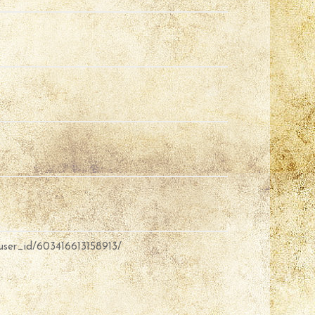
user_id/603416613158913/