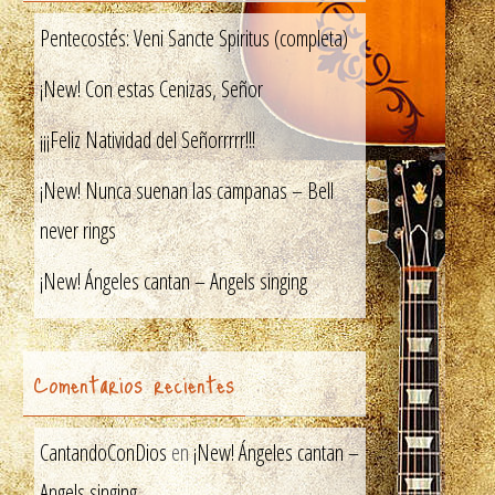
Pentecostés: Veni Sancte Spiritus (completa)
¡New! Con estas Cenizas, Señor
¡¡¡Feliz Natividad del Señorrrrr!!!
¡New! Nunca suenan las campanas – Bell
never rings
¡New! Ángeles cantan – Angels singing
Comentarios recientes
CantandoConDios
en
¡New! Ángeles cantan –
Angels singing