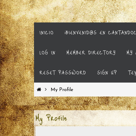
INICIO
¡BIENVENID@S EN CANTANDO
LOG IN
MEMBER DIRECTORY
MY 
RESET PASSWORD
SIGN UP
TE
My Profile
My Profile